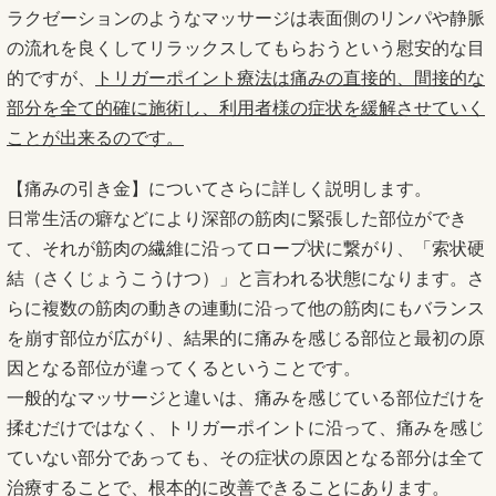
ラクゼーションのようなマッサージは表面側のリンパや静脈
の流れを良くしてリラックスしてもらおうという慰安的な目
的ですが、
トリガーポイント療法は痛みの直接的、間接的な
部分を全て的確に施術し、利用者様の症状を緩解させていく
ことが出来るのです。
【痛みの引き金】についてさらに詳しく説明します。
日常生活の癖などにより深部の筋肉に緊張した部位ができ
て、それが筋肉の繊維に沿ってロープ状に繋がり、「索状硬
結（さくじょうこうけつ）」と言われる状態になります。さ
らに複数の筋肉の動きの連動に沿って他の筋肉にもバランス
を崩す部位が広がり、結果的に痛みを感じる部位と最初の原
因となる部位が違ってくるということです。
一般的なマッサージと違いは、痛みを感じている部位だけを
揉むだけではなく、トリガーポイントに沿って、痛みを感じ
ていない部分であっても、その症状の原因となる部分は全て
治療することで、根本的に改善できることにあります。